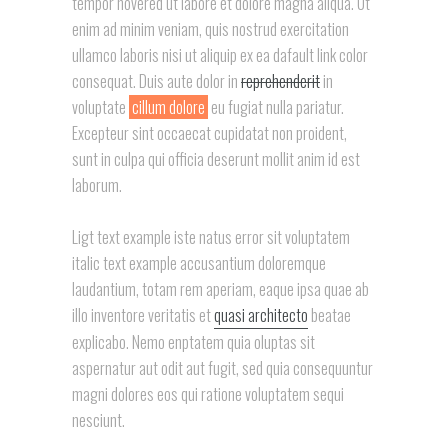
tempor hovered ut labore et dolore magna aliqua. Ut
enim ad minim veniam, quis nostrud exercitation
ullamco laboris nisi ut aliquip ex ea dafault link color
consequat. Duis aute dolor in
reprehenderit
in
voluptate
cillum dolore
eu fugiat nulla pariatur.
Excepteur sint occaecat cupidatat non proident,
sunt in culpa qui officia deserunt mollit anim id est
laborum.
Ligt text example iste natus error sit voluptatem
italic text example accusantium doloremque
laudantium, totam rem aperiam, eaque ipsa quae ab
illo inventore veritatis et
quasi architecto
beatae
explicabo. Nemo enptatem quia oluptas sit
aspernatur aut odit aut fugit, sed quia consequuntur
magni dolores eos qui ratione voluptatem sequi
nesciunt.