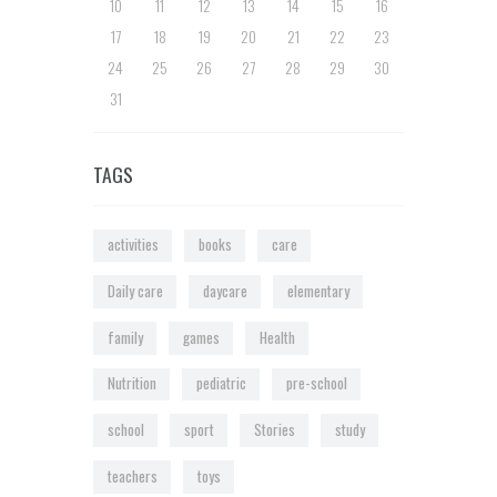
10
11
12
13
14
15
16
17
18
19
20
21
22
23
24
25
26
27
28
29
30
31
TAGS
activities
books
care
Daily care
daycare
elementary
family
games
Health
Nutrition
pediatric
pre-school
school
sport
Stories
study
teachers
toys