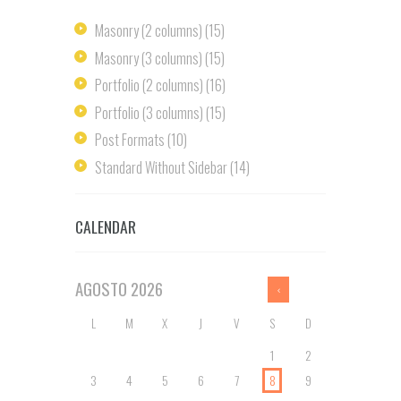
Masonry (2 columns)
(15)
Masonry (3 columns)
(15)
Portfolio (2 columns)
(16)
Portfolio (3 columns)
(15)
Post Formats
(10)
Standard Without Sidebar
(14)
CALENDAR
AGOSTO
2026
L
M
X
J
V
S
D
1
2
3
4
5
6
7
8
9