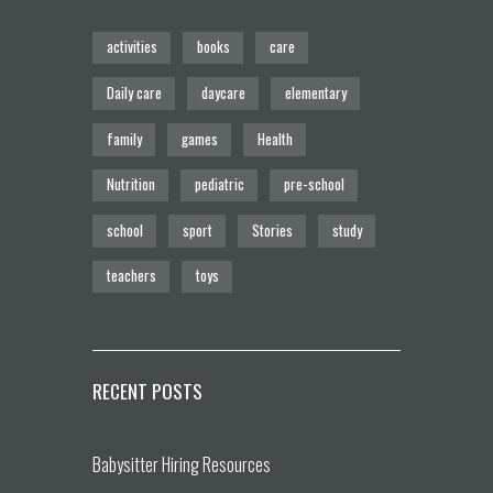
activities
books
care
Daily care
daycare
elementary
family
games
Health
Nutrition
pediatric
pre-school
school
sport
Stories
study
teachers
toys
RECENT POSTS
Babysitter Hiring Resources