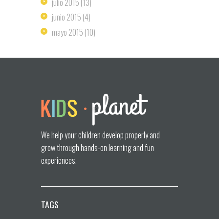
julio
2015
(13)
junio
2015
(4)
mayo
2015
(10)
We help your children develop properly and
grow through hands-on learning and fun
experiences.
TAGS